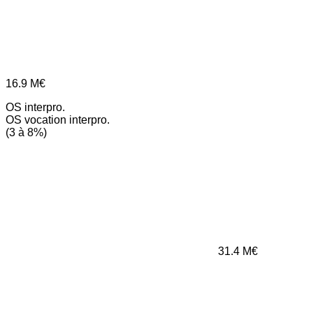
16.9
M€
OS interpro.
OS vocation interpro.
(3 à 8%)
31.4
M€