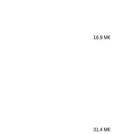
16.9
M€
31.4
M€