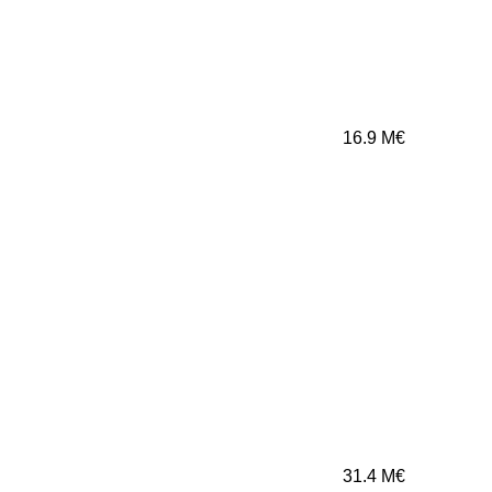
16.9
M€
31.4
M€