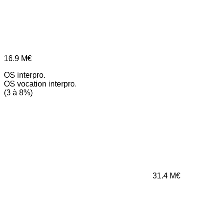
16.9
M€
OS interpro.
OS vocation interpro.
(3 à 8%)
31.4
M€