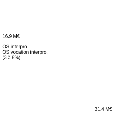
16.9
M€
OS interpro.
OS vocation interpro.
(3 à 8%)
31.4
M€