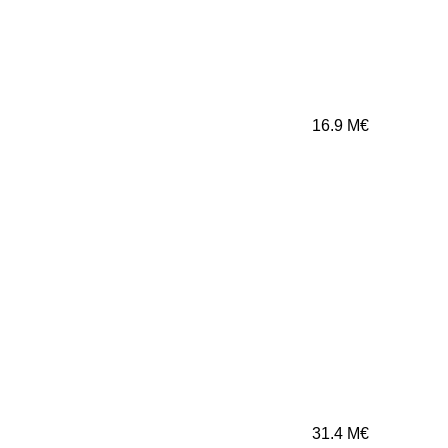
16.9
M€
31.4
M€