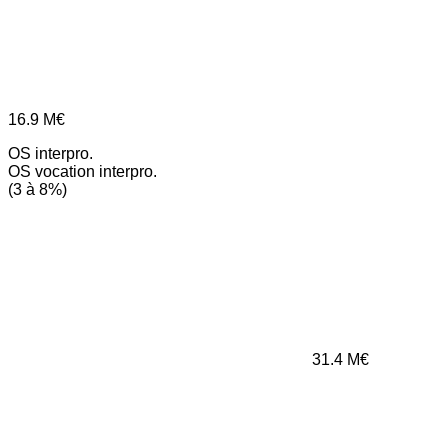
16.9
M€
OS interpro.
OS vocation interpro.
(3 à 8%)
31.4
M€