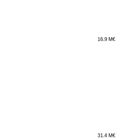
16.9
M€
31.4
M€