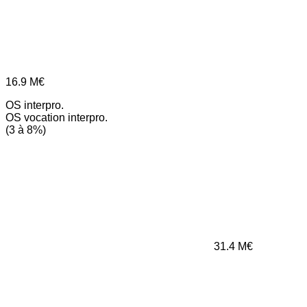
16.9
M€
OS interpro.
OS vocation interpro.
(3 à 8%)
31.4
M€