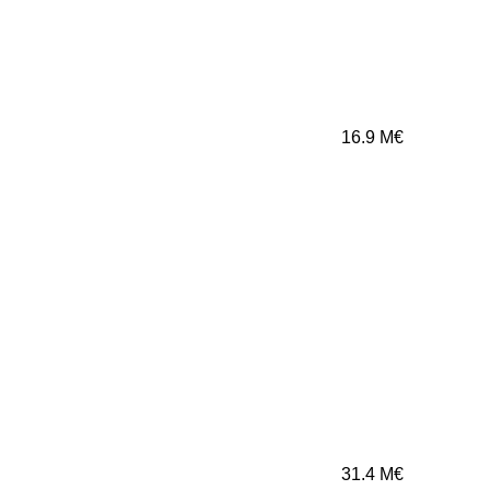
16.9
M€
31.4
M€