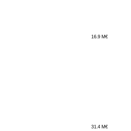
16.9
M€
31.4
M€