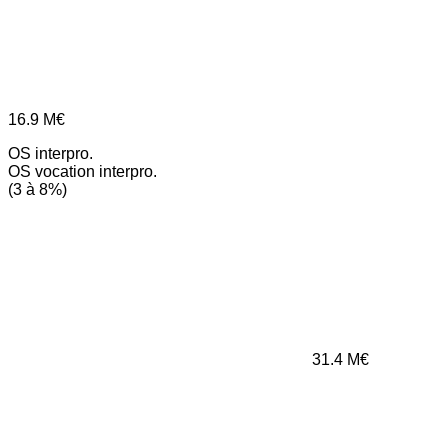
16.9
M€
OS interpro.
OS vocation interpro.
(3 à 8%)
31.4
M€