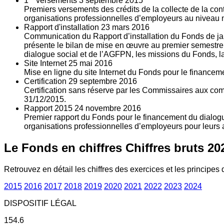
1
versements
3
septembre 2015
Premiers versements des crédits de la collecte de la con
organisations professionnelles d’employeurs au niveau nat
Rapport d'installation
23
mars 2016
Communication du Rapport d’installation du Fonds de jan
présente le bilan de mise en œuvre au premier semestre 
dialogue social et de l’AGFPN, les missions du Fonds, la
Site Internet
25
mai 2016
Mise en ligne du site Internet du Fonds pour le finance
Certification
29
septembre 2016
Certification sans réserve par les Commissaires aux co
31/12/2015.
Rapport 2015
24
novembre 2016
Premier rapport du Fonds pour le financement du dialogue
organisations professionnelles d’employeurs pour leurs a
Le Fonds en chiffres
Chiffres bruts 20
Retrouvez en détail les chiffres des exercices et les principes d
2015
2016
2017
2018
2019
2020
2021
2022
2023
2024
DISPOSITIF LÉGAL
154.6