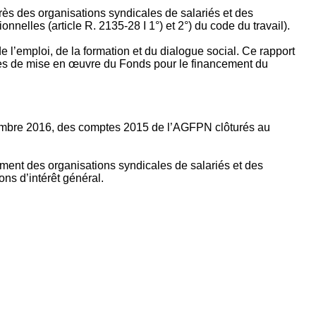
rès des organisations syndicales de salariés et des
nelles (article R. 2135‐28 I 1°) et 2°) du code du travail).
’emploi, de la formation et du dialogue social. Ce rapport
apes de mise en œuvre du Fonds pour le financement du
ptembre 2016, des comptes 2015 de l’AGFPN clôturés au
ement des organisations syndicales de salariés et des
ns d’intérêt général.