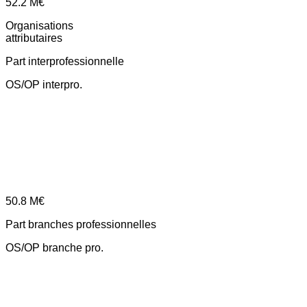
52.2
M€
Organisations
attributaires
Part interprofessionnelle
OS/OP interpro.
50.8
M€
Part branches professionnelles
OS/OP branche pro.