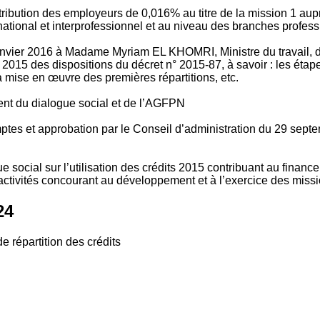
tribution des employeurs de 0,016% au titre de la mission 1 aup
ional et interprofessionnel et au niveau des branches profession
vier 2016 à Madame Myriam EL KHOMRI, Ministre du travail, de l
2015 des dispositions du décret n° 2015-87, à savoir : les ét
 mise en œuvre des premières répartitions, etc.
ment du dialogue social et de l’AGFPN
mptes et approbation par le Conseil d’administration du 29 se
 social sur l’utilisation des crédits 2015 contribuant au financ
ctivités concourant au développement et à l’exercice des missio
24
e répartition des crédits