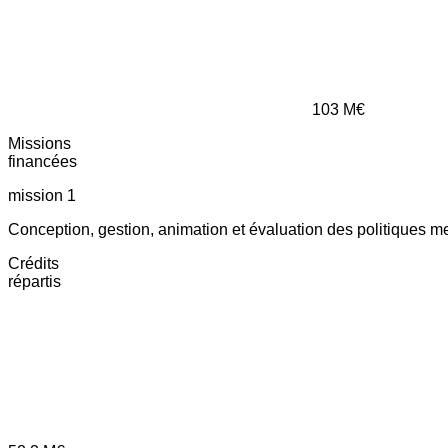
103
M€
Missions
financées
mission 1
Conception, gestion, animation et évaluation des politiques m
Crédits
répartis