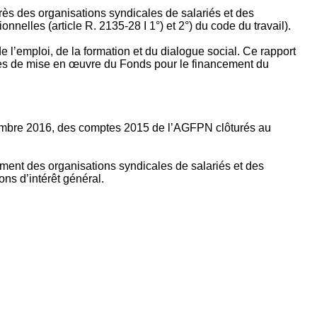
rès des organisations syndicales de salariés et des
nelles (article R. 2135‐28 I 1°) et 2°) du code du travail).
’emploi, de la formation et du dialogue social. Ce rapport
apes de mise en œuvre du Fonds pour le financement du
ptembre 2016, des comptes 2015 de l’AGFPN clôturés au
ement des organisations syndicales de salariés et des
ns d’intérêt général.