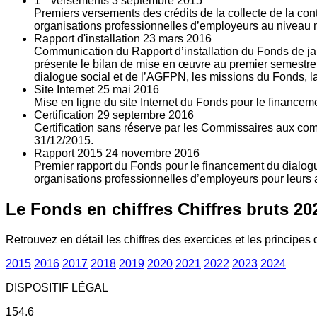
1
versements
3
septembre 2015
Premiers versements des crédits de la collecte de la con
organisations professionnelles d’employeurs au niveau nat
Rapport d'installation
23
mars 2016
Communication du Rapport d’installation du Fonds de jan
présente le bilan de mise en œuvre au premier semestre 
dialogue social et de l’AGFPN, les missions du Fonds, la
Site Internet
25
mai 2016
Mise en ligne du site Internet du Fonds pour le finance
Certification
29
septembre 2016
Certification sans réserve par les Commissaires aux co
31/12/2015.
Rapport 2015
24
novembre 2016
Premier rapport du Fonds pour le financement du dialogue
organisations professionnelles d’employeurs pour leurs a
Le Fonds en chiffres
Chiffres bruts 20
Retrouvez en détail les chiffres des exercices et les principes d
2015
2016
2017
2018
2019
2020
2021
2022
2023
2024
DISPOSITIF LÉGAL
154.6