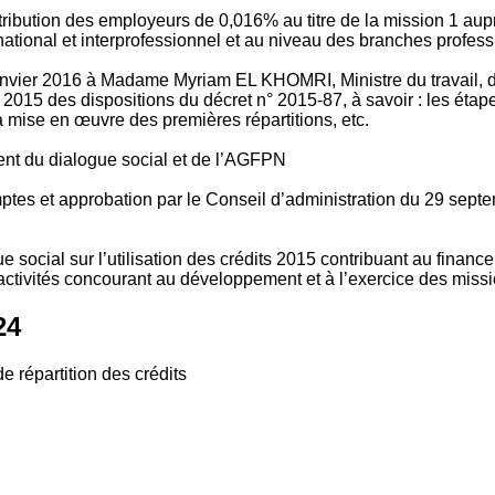
tribution des employeurs de 0,016% au titre de la mission 1 aup
ional et interprofessionnel et au niveau des branches profession
vier 2016 à Madame Myriam EL KHOMRI, Ministre du travail, de l
2015 des dispositions du décret n° 2015-87, à savoir : les ét
 mise en œuvre des premières répartitions, etc.
ment du dialogue social et de l’AGFPN
mptes et approbation par le Conseil d’administration du 29 se
 social sur l’utilisation des crédits 2015 contribuant au financ
ctivités concourant au développement et à l’exercice des missio
24
e répartition des crédits