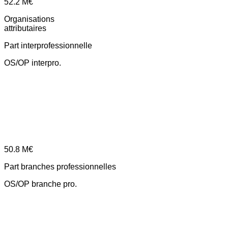
52.2
M€
Organisations
attributaires
Part interprofessionnelle
OS/OP interpro.
50.8
M€
Part branches professionnelles
OS/OP branche pro.