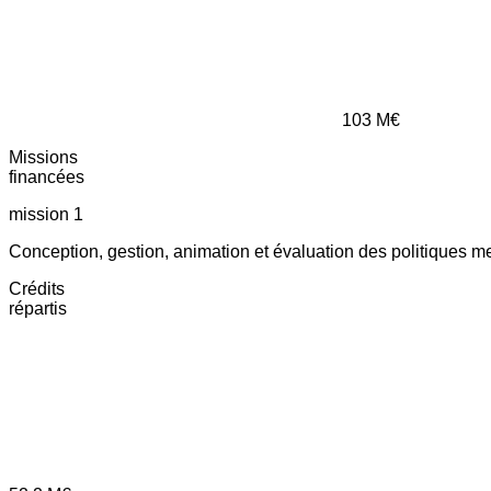
103
M€
Missions
financées
mission 1
Conception, gestion, animation et évaluation des politiques m
Crédits
répartis