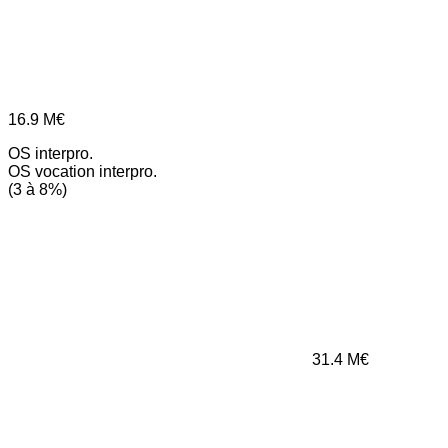
16.9
M€
OS interpro.
OS vocation interpro.
(3 à 8%)
31.4
M€