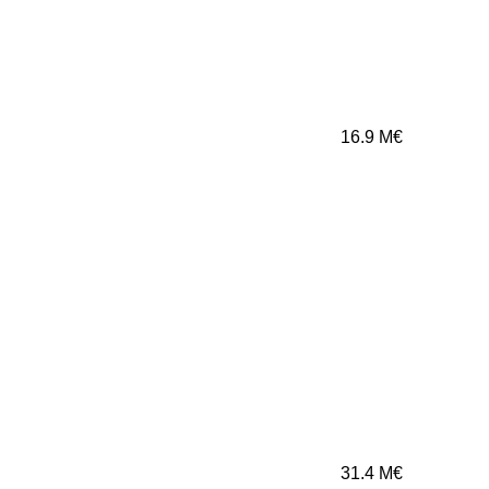
16.9
M€
31.4
M€