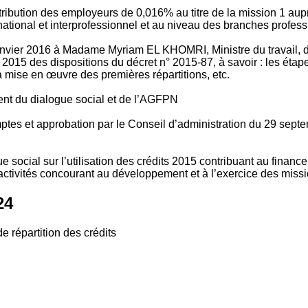
tribution des employeurs de 0,016% au titre de la mission 1 aup
ional et interprofessionnel et au niveau des branches profession
vier 2016 à Madame Myriam EL KHOMRI, Ministre du travail, de l
2015 des dispositions du décret n° 2015-87, à savoir : les ét
 mise en œuvre des premières répartitions, etc.
ment du dialogue social et de l’AGFPN
mptes et approbation par le Conseil d’administration du 29 se
 social sur l’utilisation des crédits 2015 contribuant au financ
ctivités concourant au développement et à l’exercice des missio
24
e répartition des crédits