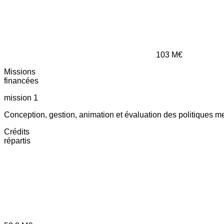
103
M€
Missions
financées
mission 1
Conception, gestion, animation et évaluation des politiques m
Crédits
répartis