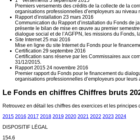
1
versements
3
septembre 2015
Premiers versements des crédits de la collecte de la con
organisations professionnelles d’employeurs au niveau nat
Rapport d'installation
23
mars 2016
Communication du Rapport d’installation du Fonds de jan
présente le bilan de mise en œuvre au premier semestre 
dialogue social et de l’AGFPN, les missions du Fonds, la
Site Internet
25
mai 2016
Mise en ligne du site Internet du Fonds pour le finance
Certification
29
septembre 2016
Certification sans réserve par les Commissaires aux co
31/12/2015.
Rapport 2015
24
novembre 2016
Premier rapport du Fonds pour le financement du dialogue
organisations professionnelles d’employeurs pour leurs a
Le Fonds en chiffres
Chiffres bruts 20
Retrouvez en détail les chiffres des exercices et les principes d
2015
2016
2017
2018
2019
2020
2021
2022
2023
2024
DISPOSITIF LÉGAL
154.6