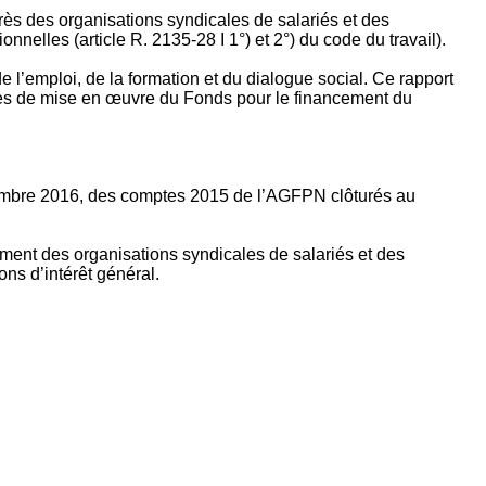
rès des organisations syndicales de salariés et des
nelles (article R. 2135‐28 I 1°) et 2°) du code du travail).
’emploi, de la formation et du dialogue social. Ce rapport
apes de mise en œuvre du Fonds pour le financement du
ptembre 2016, des comptes 2015 de l’AGFPN clôturés au
ement des organisations syndicales de salariés et des
ns d’intérêt général.