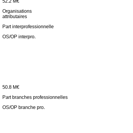
52.2
M€
Organisations
attributaires
Part interprofessionnelle
OS/OP interpro.
50.8
M€
Part branches professionnelles
OS/OP branche pro.