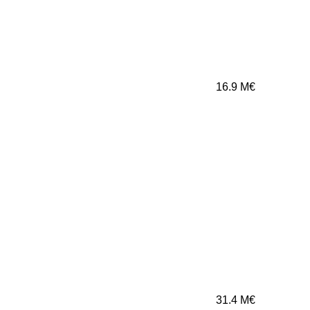
16.9
M€
31.4
M€