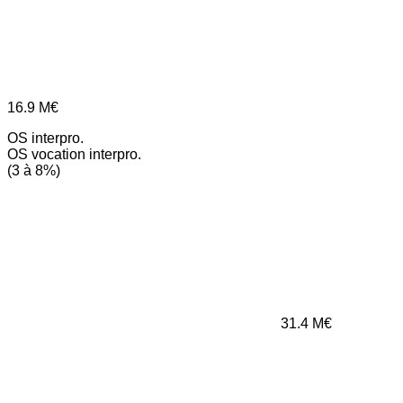
16.9
M€
OS interpro.
OS vocation interpro.
(3 à 8%)
31.4
M€