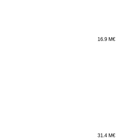
16.9
M€
31.4
M€