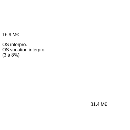
16.9
M€
OS interpro.
OS vocation interpro.
(3 à 8%)
31.4
M€