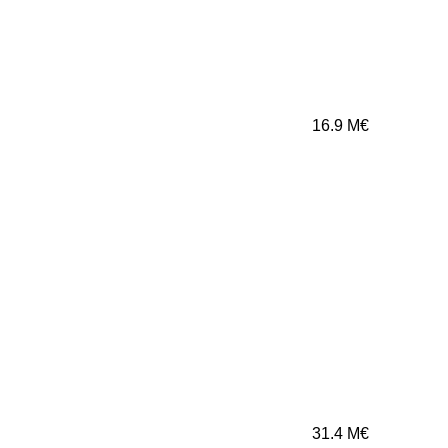
16.9
M€
31.4
M€