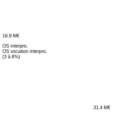
16.9
M€
OS interpro.
OS vocation interpro.
(3 à 8%)
31.4
M€