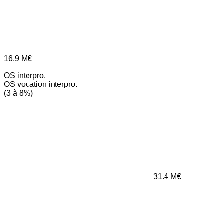
16.9
M€
OS interpro.
OS vocation interpro.
(3 à 8%)
31.4
M€