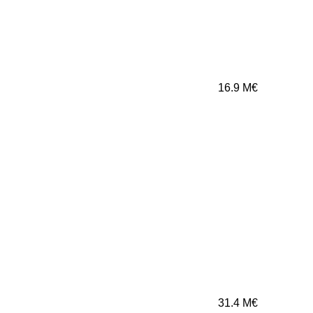
16.9
M€
31.4
M€