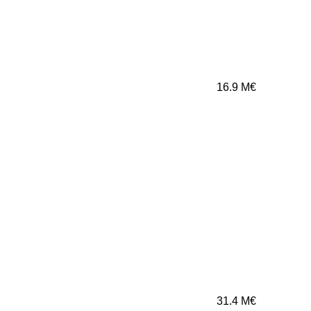
16.9
M€
31.4
M€