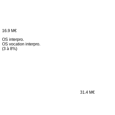
16.9
M€
OS interpro.
OS vocation interpro.
(3 à 8%)
31.4
M€