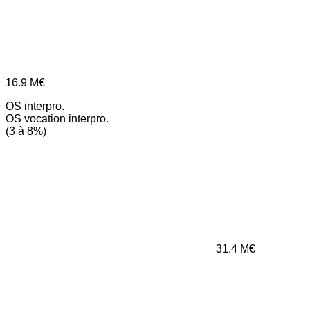
16.9
M€
OS interpro.
OS vocation interpro.
(3 à 8%)
31.4
M€