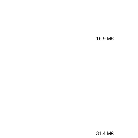
16.9
M€
31.4
M€