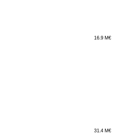
16.9
M€
31.4
M€