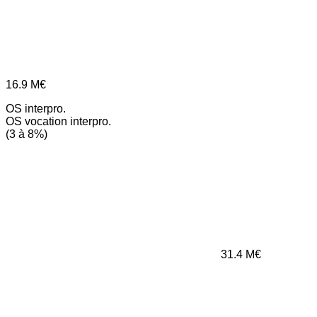
16.9
M€
OS interpro.
OS vocation interpro.
(3 à 8%)
31.4
M€