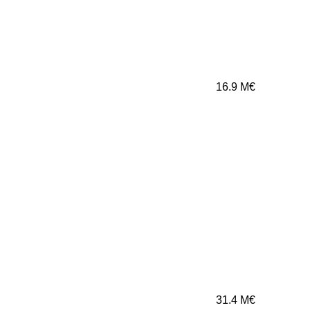
16.9
M€
31.4
M€