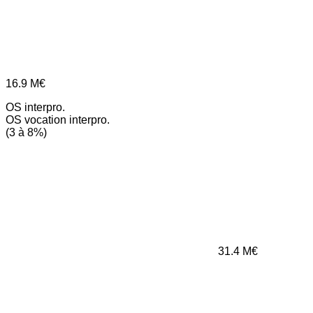
16.9
M€
OS interpro.
OS vocation interpro.
(3 à 8%)
31.4
M€