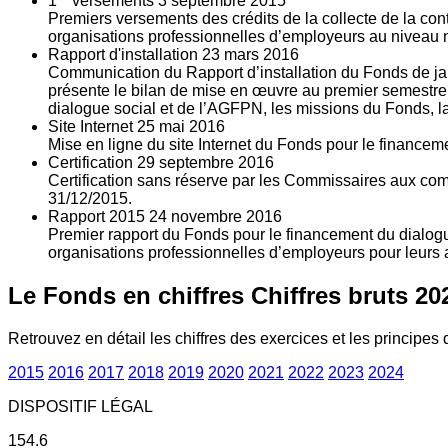
1
versements
3
septembre 2015
Premiers versements des crédits de la collecte de la con
organisations professionnelles d’employeurs au niveau nat
Rapport d'installation
23
mars 2016
Communication du Rapport d’installation du Fonds de jan
présente le bilan de mise en œuvre au premier semestre 
dialogue social et de l’AGFPN, les missions du Fonds, la
Site Internet
25
mai 2016
Mise en ligne du site Internet du Fonds pour le finance
Certification
29
septembre 2016
Certification sans réserve par les Commissaires aux co
31/12/2015.
Rapport 2015
24
novembre 2016
Premier rapport du Fonds pour le financement du dialogue
organisations professionnelles d’employeurs pour leurs a
Le Fonds en chiffres
Chiffres bruts 20
Retrouvez en détail les chiffres des exercices et les principes d
2015
2016
2017
2018
2019
2020
2021
2022
2023
2024
DISPOSITIF LÉGAL
154.6