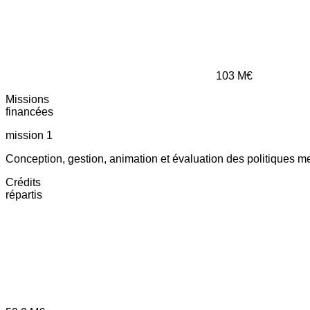
103
M€
Missions
financées
mission 1
Conception, gestion, animation et évaluation des politiques m
Crédits
répartis