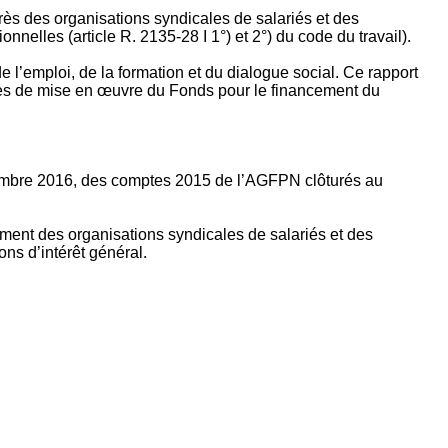
rès des organisations syndicales de salariés et des
nelles (article R. 2135‐28 I 1°) et 2°) du code du travail).
’emploi, de la formation et du dialogue social. Ce rapport
apes de mise en œuvre du Fonds pour le financement du
ptembre 2016, des comptes 2015 de l’AGFPN clôturés au
ement des organisations syndicales de salariés et des
ns d’intérêt général.