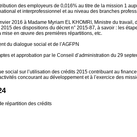
tribution des employeurs de 0,016% au titre de la mission 1 aup
ional et interprofessionnel et au niveau des branches profession
vier 2016 à Madame Myriam EL KHOMRI, Ministre du travail, de l
2015 des dispositions du décret n° 2015-87, à savoir : les ét
 mise en œuvre des premières répartitions, etc.
ment du dialogue social et de l’AGFPN
mptes et approbation par le Conseil d’administration du 29 se
 social sur l’utilisation des crédits 2015 contribuant au financ
ctivités concourant au développement et à l’exercice des missio
24
e répartition des crédits