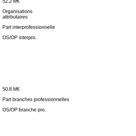
52.2
M€
Organisations
attributaires
Part interprofessionnelle
OS/OP interpro.
50.8
M€
Part branches professionnelles
OS/OP branche pro.