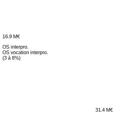
16.9
M€
OS interpro.
OS vocation interpro.
(3 à 8%)
31.4
M€