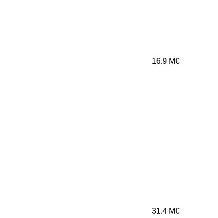
16.9
M€
31.4
M€