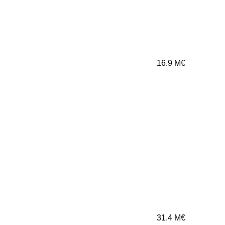
16.9
M€
31.4
M€