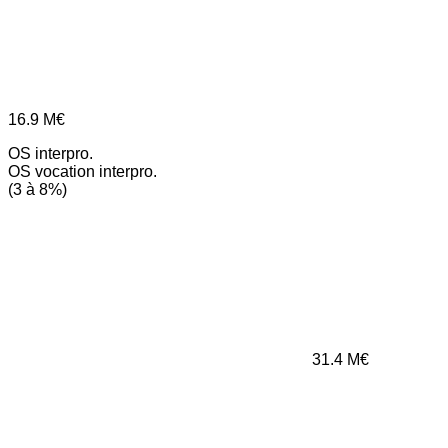
16.9
M€
OS interpro.
OS vocation interpro.
(3 à 8%)
31.4
M€