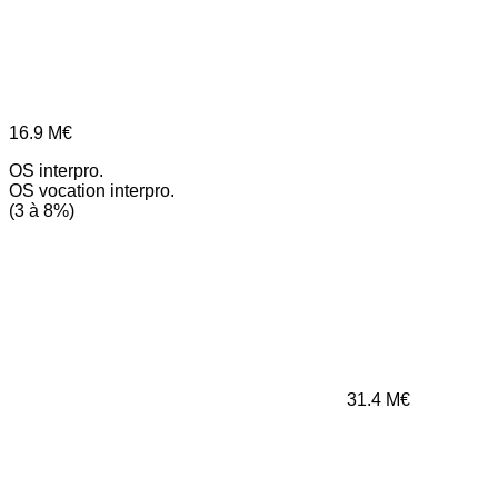
16.9
M€
OS interpro.
OS vocation interpro.
(3 à 8%)
31.4
M€