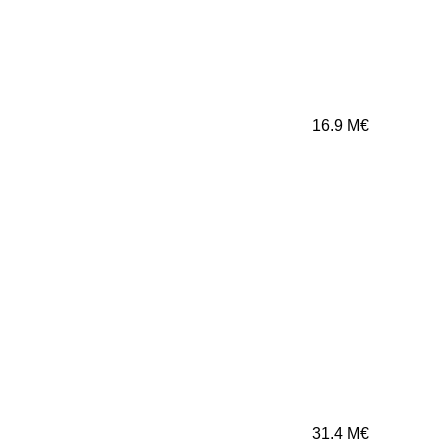
16.9
M€
31.4
M€