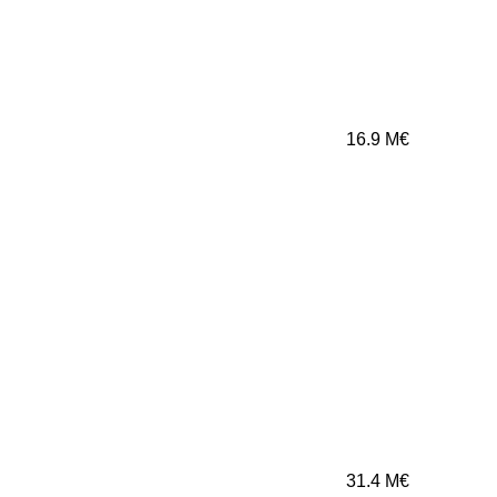
16.9
M€
31.4
M€