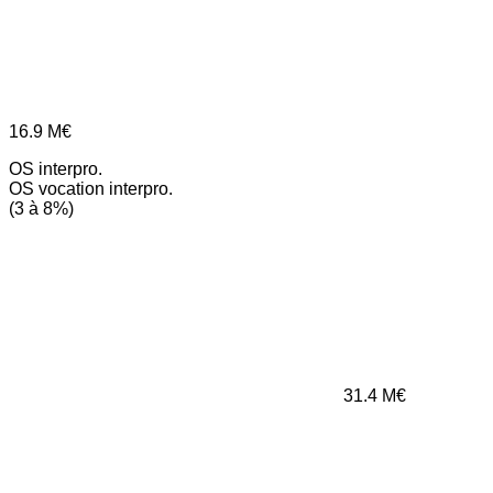
16.9
M€
OS interpro.
OS vocation interpro.
(3 à 8%)
31.4
M€