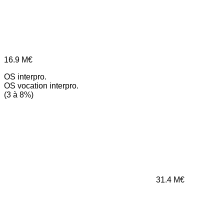
16.9
M€
OS interpro.
OS vocation interpro.
(3 à 8%)
31.4
M€