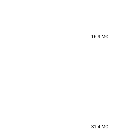
16.9
M€
31.4
M€