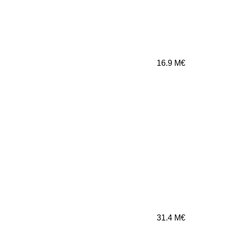
16.9
M€
31.4
M€