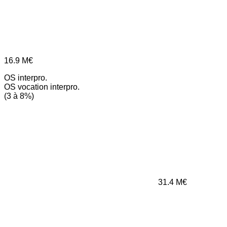
16.9
M€
OS interpro.
OS vocation interpro.
(3 à 8%)
31.4
M€