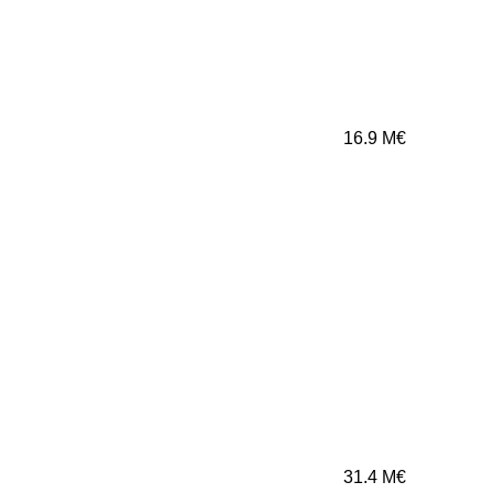
16.9
M€
31.4
M€