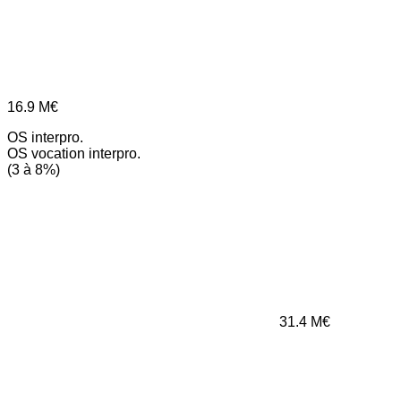
16.9
M€
OS interpro.
OS vocation interpro.
(3 à 8%)
31.4
M€