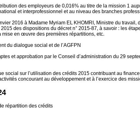
tribution des employeurs de 0,016% au titre de la mission 1 aup
ional et interprofessionnel et au niveau des branches profession
vier 2016 à Madame Myriam EL KHOMRI, Ministre du travail, de l
2015 des dispositions du décret n° 2015-87, à savoir : les ét
 mise en œuvre des premières répartitions, etc.
ment du dialogue social et de l’AGFPN
mptes et approbation par le Conseil d’administration du 29 se
 social sur l’utilisation des crédits 2015 contribuant au financ
ctivités concourant au développement et à l’exercice des missio
24
e répartition des crédits