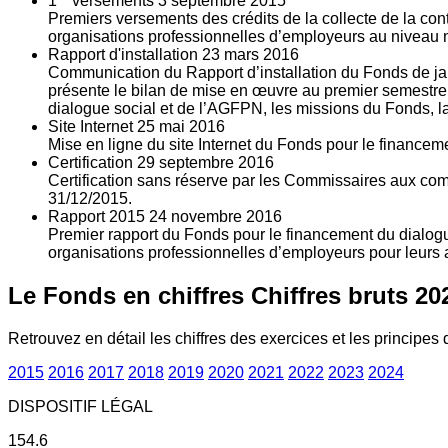
1
versements
3
septembre 2015
Premiers versements des crédits de la collecte de la con
organisations professionnelles d’employeurs au niveau nat
Rapport d'installation
23
mars 2016
Communication du Rapport d’installation du Fonds de jan
présente le bilan de mise en œuvre au premier semestre 
dialogue social et de l’AGFPN, les missions du Fonds, la
Site Internet
25
mai 2016
Mise en ligne du site Internet du Fonds pour le finance
Certification
29
septembre 2016
Certification sans réserve par les Commissaires aux co
31/12/2015.
Rapport 2015
24
novembre 2016
Premier rapport du Fonds pour le financement du dialogue
organisations professionnelles d’employeurs pour leurs a
Le Fonds en chiffres
Chiffres bruts 20
Retrouvez en détail les chiffres des exercices et les principes d
2015
2016
2017
2018
2019
2020
2021
2022
2023
2024
DISPOSITIF LÉGAL
154.6