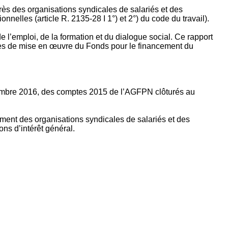
rès des organisations syndicales de salariés et des
nelles (article R. 2135‐28 I 1°) et 2°) du code du travail).
’emploi, de la formation et du dialogue social. Ce rapport
apes de mise en œuvre du Fonds pour le financement du
ptembre 2016, des comptes 2015 de l’AGFPN clôturés au
ement des organisations syndicales de salariés et des
ns d’intérêt général.