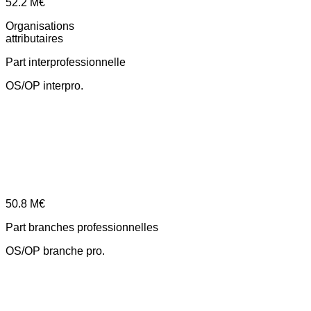
52.2
M€
Organisations
attributaires
Part interprofessionnelle
OS/OP interpro.
50.8
M€
Part branches professionnelles
OS/OP branche pro.