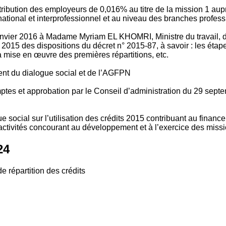
tribution des employeurs de 0,016% au titre de la mission 1 aup
ional et interprofessionnel et au niveau des branches profession
vier 2016 à Madame Myriam EL KHOMRI, Ministre du travail, de l
2015 des dispositions du décret n° 2015-87, à savoir : les ét
 mise en œuvre des premières répartitions, etc.
ment du dialogue social et de l’AGFPN
mptes et approbation par le Conseil d’administration du 29 se
 social sur l’utilisation des crédits 2015 contribuant au financ
ctivités concourant au développement et à l’exercice des missio
24
e répartition des crédits