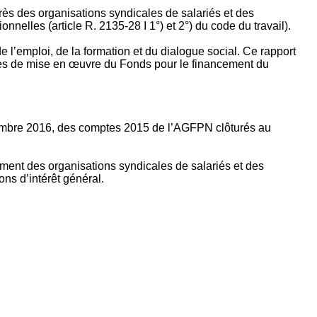
rès des organisations syndicales de salariés et des
nelles (article R. 2135‐28 I 1°) et 2°) du code du travail).
’emploi, de la formation et du dialogue social. Ce rapport
apes de mise en œuvre du Fonds pour le financement du
ptembre 2016, des comptes 2015 de l’AGFPN clôturés au
ement des organisations syndicales de salariés et des
ns d’intérêt général.