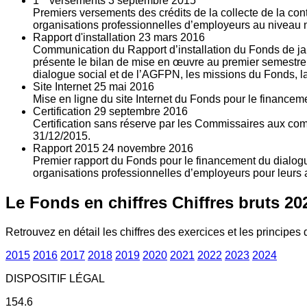
1
versements
3
septembre 2015
Premiers versements des crédits de la collecte de la con
organisations professionnelles d’employeurs au niveau nat
Rapport d'installation
23
mars 2016
Communication du Rapport d’installation du Fonds de jan
présente le bilan de mise en œuvre au premier semestre 
dialogue social et de l’AGFPN, les missions du Fonds, la
Site Internet
25
mai 2016
Mise en ligne du site Internet du Fonds pour le finance
Certification
29
septembre 2016
Certification sans réserve par les Commissaires aux co
31/12/2015.
Rapport 2015
24
novembre 2016
Premier rapport du Fonds pour le financement du dialogue
organisations professionnelles d’employeurs pour leurs a
Le Fonds en chiffres
Chiffres bruts 20
Retrouvez en détail les chiffres des exercices et les principes d
2015
2016
2017
2018
2019
2020
2021
2022
2023
2024
DISPOSITIF LÉGAL
154.6