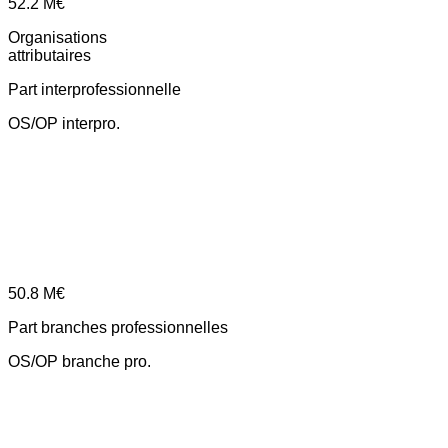
52.2
M€
Organisations
attributaires
Part interprofessionnelle
OS/OP interpro.
50.8
M€
Part branches professionnelles
OS/OP branche pro.