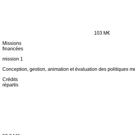
103
M€
Missions
financées
mission 1
Conception, gestion, animation et évaluation des politiques m
Crédits
répartis