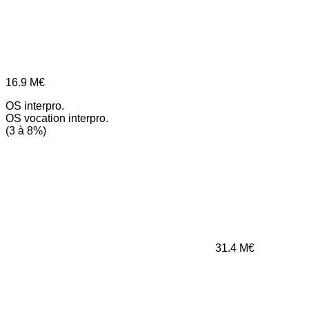
16.9
M€
OS interpro.
OS vocation interpro.
(3 à 8%)
31.4
M€