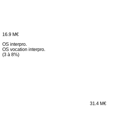
16.9
M€
OS interpro.
OS vocation interpro.
(3 à 8%)
31.4
M€