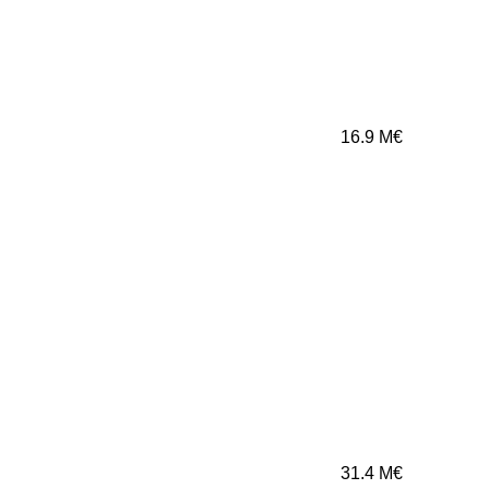
16.9
M€
31.4
M€