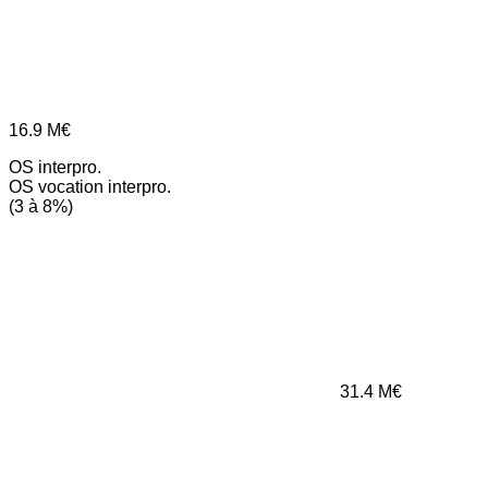
16.9
M€
OS interpro.
OS vocation interpro.
(3 à 8%)
31.4
M€