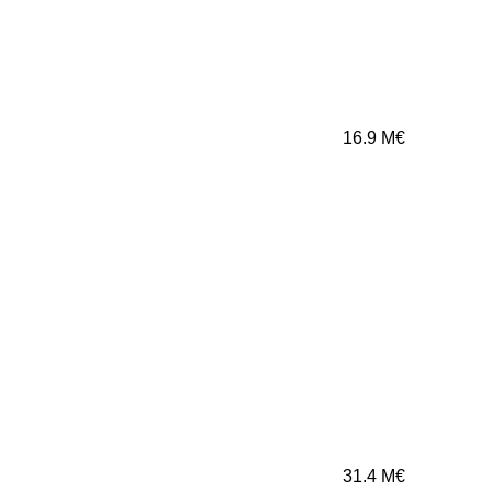
16.9
M€
31.4
M€