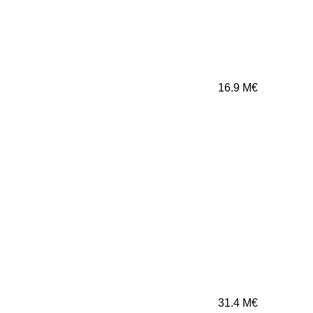
16.9
M€
31.4
M€