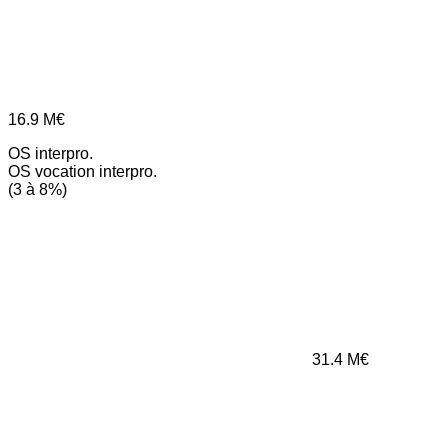
16.9
M€
OS interpro.
OS vocation interpro.
(3 à 8%)
31.4
M€