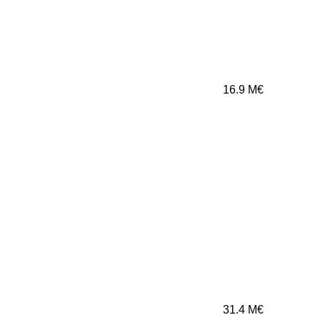
16.9
M€
31.4
M€