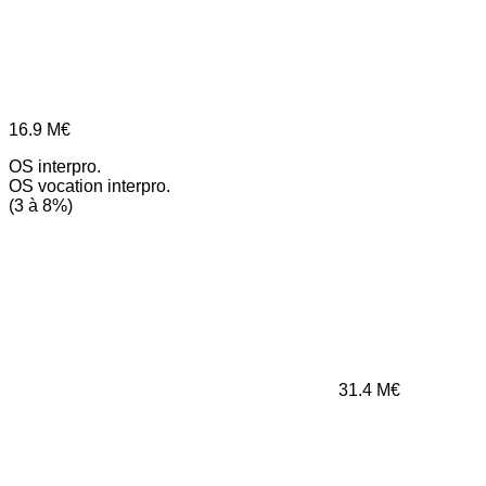
16.9
M€
OS interpro.
OS vocation interpro.
(3 à 8%)
31.4
M€