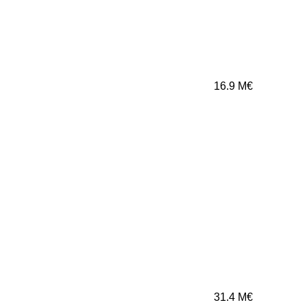
16.9
M€
31.4
M€