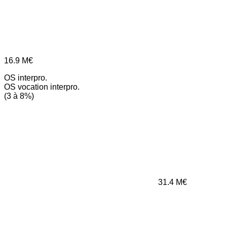
16.9
M€
OS interpro.
OS vocation interpro.
(3 à 8%)
31.4
M€