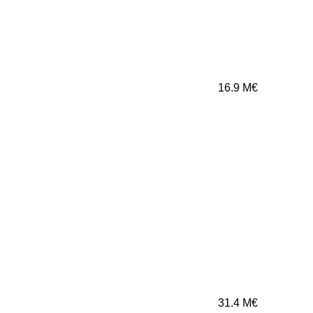
16.9
M€
31.4
M€