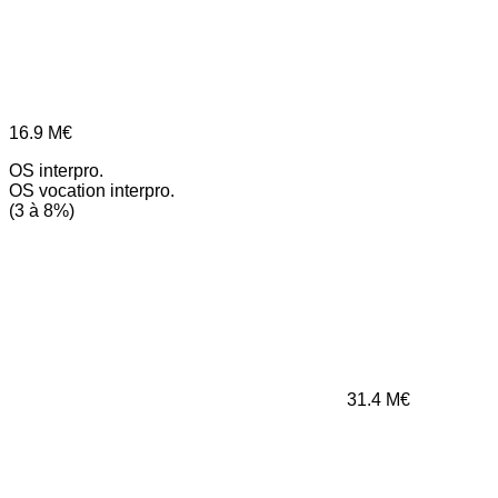
16.9
M€
OS interpro.
OS vocation interpro.
(3 à 8%)
31.4
M€