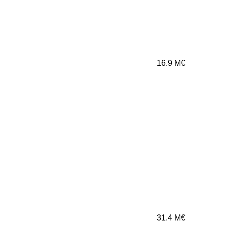
16.9
M€
31.4
M€