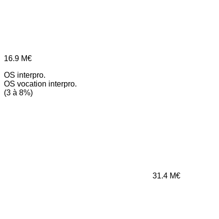
16.9
M€
OS interpro.
OS vocation interpro.
(3 à 8%)
31.4
M€