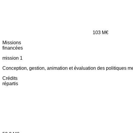
103
M€
Missions
financées
mission 1
Conception, gestion, animation et évaluation des politiques m
Crédits
répartis