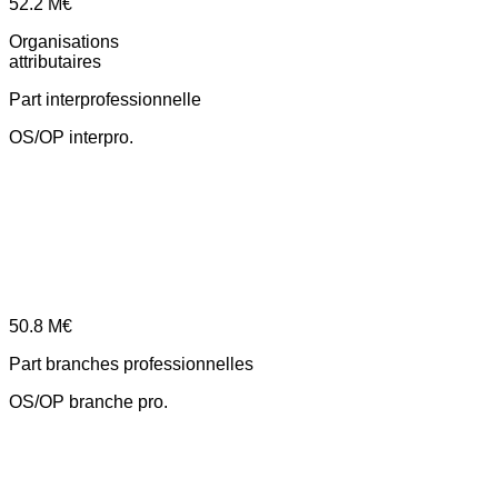
52.2
M€
Organisations
attributaires
Part interprofessionnelle
OS/OP interpro.
50.8
M€
Part branches professionnelles
OS/OP branche pro.