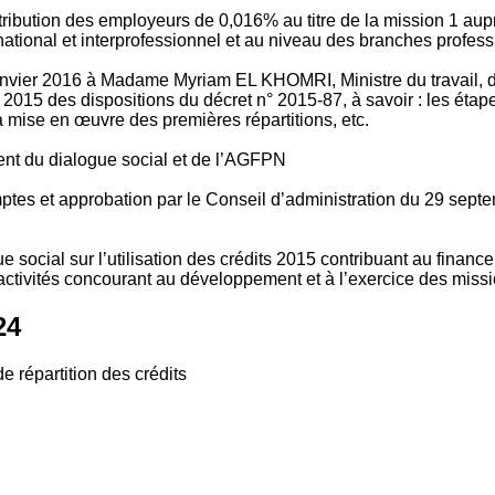
tribution des employeurs de 0,016% au titre de la mission 1 aup
ional et interprofessionnel et au niveau des branches profession
vier 2016 à Madame Myriam EL KHOMRI, Ministre du travail, de l
2015 des dispositions du décret n° 2015-87, à savoir : les ét
 mise en œuvre des premières répartitions, etc.
ment du dialogue social et de l’AGFPN
mptes et approbation par le Conseil d’administration du 29 se
 social sur l’utilisation des crédits 2015 contribuant au financ
ctivités concourant au développement et à l’exercice des missio
24
e répartition des crédits