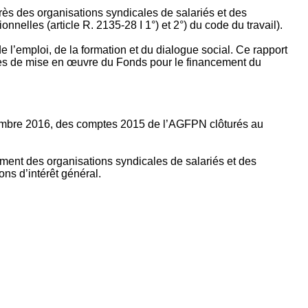
rès des organisations syndicales de salariés et des
nelles (article R. 2135‐28 I 1°) et 2°) du code du travail).
’emploi, de la formation et du dialogue social. Ce rapport
apes de mise en œuvre du Fonds pour le financement du
ptembre 2016, des comptes 2015 de l’AGFPN clôturés au
ement des organisations syndicales de salariés et des
ns d’intérêt général.