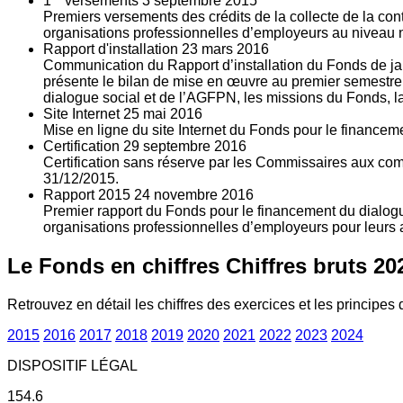
1
versements
3
septembre 2015
Premiers versements des crédits de la collecte de la con
organisations professionnelles d’employeurs au niveau nat
Rapport d'installation
23
mars 2016
Communication du Rapport d’installation du Fonds de jan
présente le bilan de mise en œuvre au premier semestre 
dialogue social et de l’AGFPN, les missions du Fonds, la
Site Internet
25
mai 2016
Mise en ligne du site Internet du Fonds pour le finance
Certification
29
septembre 2016
Certification sans réserve par les Commissaires aux co
31/12/2015.
Rapport 2015
24
novembre 2016
Premier rapport du Fonds pour le financement du dialogue
organisations professionnelles d’employeurs pour leurs a
Le Fonds en chiffres
Chiffres bruts 20
Retrouvez en détail les chiffres des exercices et les principes d
2015
2016
2017
2018
2019
2020
2021
2022
2023
2024
DISPOSITIF LÉGAL
154.6