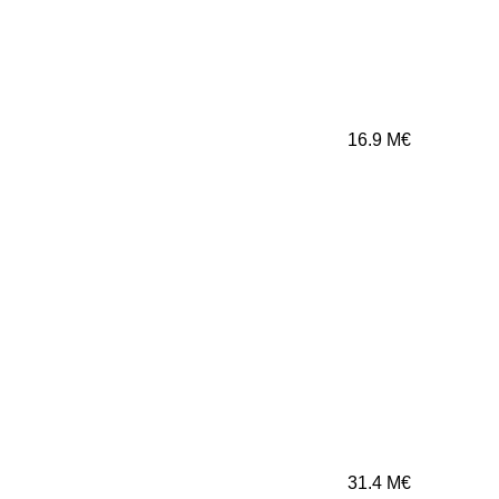
16.9
M€
31.4
M€