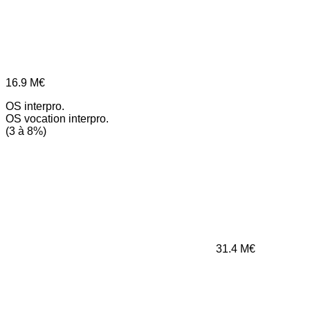
16.9
M€
OS interpro.
OS vocation interpro.
(3 à 8%)
31.4
M€