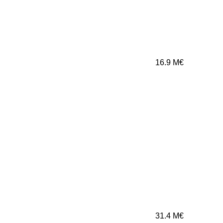
16.9
M€
31.4
M€