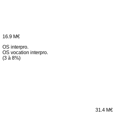
16.9
M€
OS interpro.
OS vocation interpro.
(3 à 8%)
31.4
M€