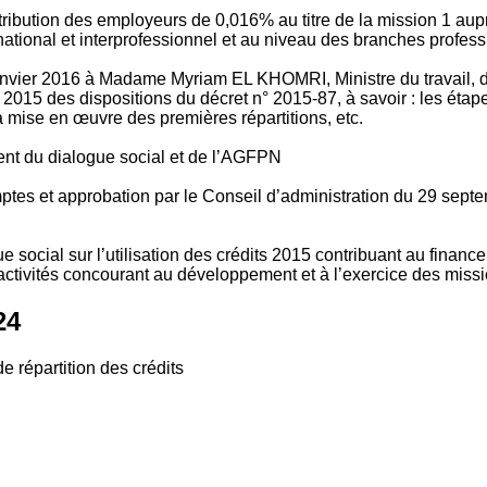
tribution des employeurs de 0,016% au titre de la mission 1 aup
ional et interprofessionnel et au niveau des branches profession
vier 2016 à Madame Myriam EL KHOMRI, Ministre du travail, de l
2015 des dispositions du décret n° 2015-87, à savoir : les ét
 mise en œuvre des premières répartitions, etc.
ment du dialogue social et de l’AGFPN
mptes et approbation par le Conseil d’administration du 29 se
 social sur l’utilisation des crédits 2015 contribuant au financ
ctivités concourant au développement et à l’exercice des missio
24
e répartition des crédits