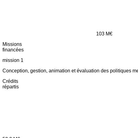
103
M€
Missions
financées
mission 1
Conception, gestion, animation et évaluation des politiques m
Crédits
répartis