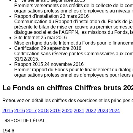
1
versements
3
septembre 2015
Premiers versements des crédits de la collecte de la con
organisations professionnelles d’employeurs au niveau nat
Rapport d'installation
23
mars 2016
Communication du Rapport d’installation du Fonds de jan
présente le bilan de mise en œuvre au premier semestre 
dialogue social et de l’AGFPN, les missions du Fonds, la
Site Internet
25
mai 2016
Mise en ligne du site Internet du Fonds pour le finance
Certification
29
septembre 2016
Certification sans réserve par les Commissaires aux co
31/12/2015.
Rapport 2015
24
novembre 2016
Premier rapport du Fonds pour le financement du dialogue
organisations professionnelles d’employeurs pour leurs a
Le Fonds en chiffres
Chiffres bruts 20
Retrouvez en détail les chiffres des exercices et les principes d
2015
2016
2017
2018
2019
2020
2021
2022
2023
2024
DISPOSITIF LÉGAL
154.6