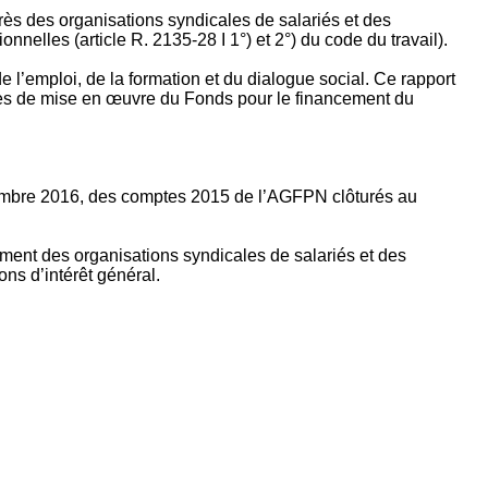
rès des organisations syndicales de salariés et des
nelles (article R. 2135‐28 I 1°) et 2°) du code du travail).
’emploi, de la formation et du dialogue social. Ce rapport
apes de mise en œuvre du Fonds pour le financement du
ptembre 2016, des comptes 2015 de l’AGFPN clôturés au
ement des organisations syndicales de salariés et des
ns d’intérêt général.