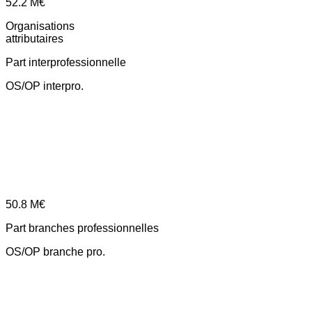
52.2
M€
Organisations
attributaires
Part interprofessionnelle
OS/OP interpro.
50.8
M€
Part branches professionnelles
OS/OP branche pro.