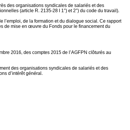
rès des organisations syndicales de salariés et des
nelles (article R. 2135‐28 I 1°) et 2°) du code du travail).
’emploi, de la formation et du dialogue social. Ce rapport
apes de mise en œuvre du Fonds pour le financement du
ptembre 2016, des comptes 2015 de l’AGFPN clôturés au
ement des organisations syndicales de salariés et des
ns d’intérêt général.