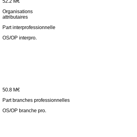
52.2
M€
Organisations
attributaires
Part interprofessionnelle
OS/OP interpro.
50.8
M€
Part branches professionnelles
OS/OP branche pro.