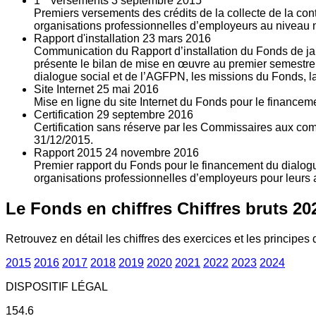
1
versements
3
septembre 2015
Premiers versements des crédits de la collecte de la con
organisations professionnelles d’employeurs au niveau nat
Rapport d'installation
23
mars 2016
Communication du Rapport d’installation du Fonds de jan
présente le bilan de mise en œuvre au premier semestre 
dialogue social et de l’AGFPN, les missions du Fonds, la
Site Internet
25
mai 2016
Mise en ligne du site Internet du Fonds pour le finance
Certification
29
septembre 2016
Certification sans réserve par les Commissaires aux co
31/12/2015.
Rapport 2015
24
novembre 2016
Premier rapport du Fonds pour le financement du dialogue
organisations professionnelles d’employeurs pour leurs a
Le Fonds en chiffres
Chiffres bruts 20
Retrouvez en détail les chiffres des exercices et les principes d
2015
2016
2017
2018
2019
2020
2021
2022
2023
2024
DISPOSITIF LÉGAL
154.6