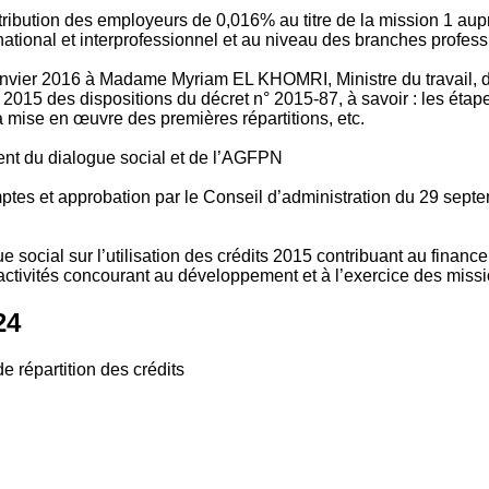
tribution des employeurs de 0,016% au titre de la mission 1 aup
ional et interprofessionnel et au niveau des branches profession
vier 2016 à Madame Myriam EL KHOMRI, Ministre du travail, de l
2015 des dispositions du décret n° 2015-87, à savoir : les ét
 mise en œuvre des premières répartitions, etc.
ment du dialogue social et de l’AGFPN
mptes et approbation par le Conseil d’administration du 29 se
 social sur l’utilisation des crédits 2015 contribuant au financ
ctivités concourant au développement et à l’exercice des missio
24
e répartition des crédits