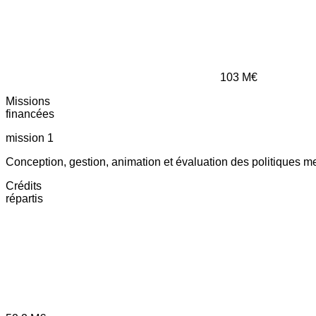
103
M€
Missions
financées
mission 1
Conception, gestion, animation et évaluation des politiques m
Crédits
répartis