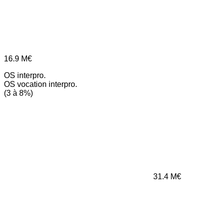
16.9
M€
OS interpro.
OS vocation interpro.
(3 à 8%)
31.4
M€