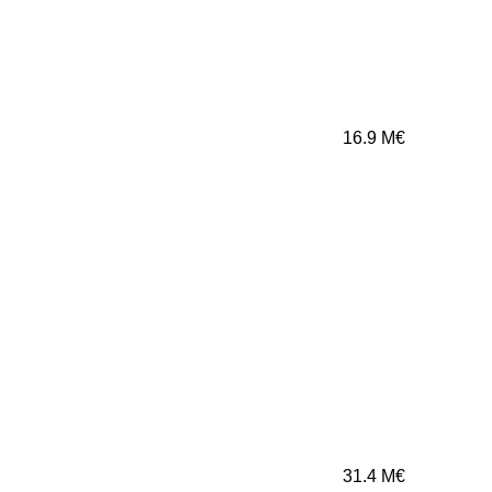
16.9
M€
31.4
M€