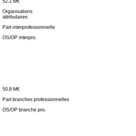
52.2
M€
Organisations
attributaires
Part interprofessionnelle
OS/OP interpro.
50.8
M€
Part branches professionnelles
OS/OP branche pro.