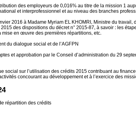
tribution des employeurs de 0,016% au titre de la mission 1 aup
ional et interprofessionnel et au niveau des branches profession
vier 2016 à Madame Myriam EL KHOMRI, Ministre du travail, de l
2015 des dispositions du décret n° 2015-87, à savoir : les ét
 mise en œuvre des premières répartitions, etc.
ment du dialogue social et de l’AGFPN
mptes et approbation par le Conseil d’administration du 29 se
 social sur l’utilisation des crédits 2015 contribuant au financ
ctivités concourant au développement et à l’exercice des missio
24
e répartition des crédits