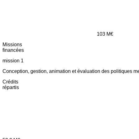
103
M€
Missions
financées
mission 1
Conception, gestion, animation et évaluation des politiques m
Crédits
répartis