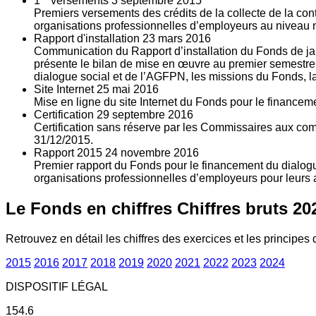
1
versements
3
septembre 2015
Premiers versements des crédits de la collecte de la con
organisations professionnelles d’employeurs au niveau nat
Rapport d'installation
23
mars 2016
Communication du Rapport d’installation du Fonds de jan
présente le bilan de mise en œuvre au premier semestre 
dialogue social et de l’AGFPN, les missions du Fonds, la
Site Internet
25
mai 2016
Mise en ligne du site Internet du Fonds pour le finance
Certification
29
septembre 2016
Certification sans réserve par les Commissaires aux co
31/12/2015.
Rapport 2015
24
novembre 2016
Premier rapport du Fonds pour le financement du dialogue
organisations professionnelles d’employeurs pour leurs a
Le Fonds en chiffres
Chiffres bruts 20
Retrouvez en détail les chiffres des exercices et les principes d
2015
2016
2017
2018
2019
2020
2021
2022
2023
2024
DISPOSITIF LÉGAL
154.6