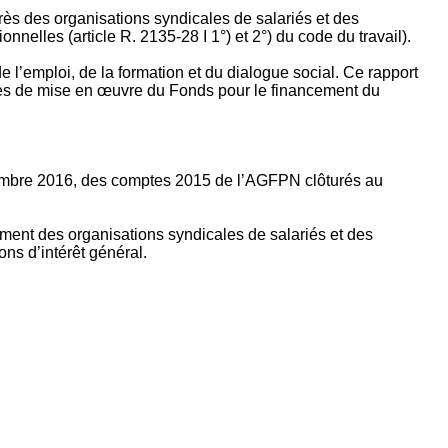
rès des organisations syndicales de salariés et des
nelles (article R. 2135‐28 I 1°) et 2°) du code du travail).
’emploi, de la formation et du dialogue social. Ce rapport
apes de mise en œuvre du Fonds pour le financement du
ptembre 2016, des comptes 2015 de l’AGFPN clôturés au
ement des organisations syndicales de salariés et des
ns d’intérêt général.