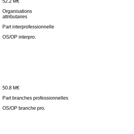
52.2
M€
Organisations
attributaires
Part interprofessionnelle
OS/OP interpro.
50.8
M€
Part branches professionnelles
OS/OP branche pro.