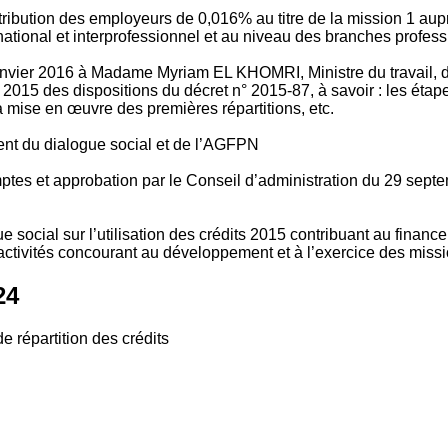
tribution des employeurs de 0,016% au titre de la mission 1 aup
ional et interprofessionnel et au niveau des branches profession
vier 2016 à Madame Myriam EL KHOMRI, Ministre du travail, de l
2015 des dispositions du décret n° 2015-87, à savoir : les ét
 mise en œuvre des premières répartitions, etc.
ment du dialogue social et de l’AGFPN
mptes et approbation par le Conseil d’administration du 29 se
 social sur l’utilisation des crédits 2015 contribuant au financ
ctivités concourant au développement et à l’exercice des missio
24
e répartition des crédits