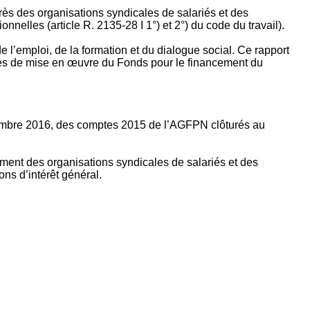
rès des organisations syndicales de salariés et des
nelles (article R. 2135‐28 I 1°) et 2°) du code du travail).
’emploi, de la formation et du dialogue social. Ce rapport
apes de mise en œuvre du Fonds pour le financement du
ptembre 2016, des comptes 2015 de l’AGFPN clôturés au
ement des organisations syndicales de salariés et des
ns d’intérêt général.