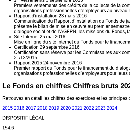
1
versements
3
septembre 2015
Premiers versements des crédits de la collecte de la con
organisations professionnelles d’employeurs au niveau nat
Rapport d'installation
23
mars 2016
Communication du Rapport d’installation du Fonds de jan
présente le bilan de mise en œuvre au premier semestre 
dialogue social et de l’AGFPN, les missions du Fonds, la
Site Internet
25
mai 2016
Mise en ligne du site Internet du Fonds pour le finance
Certification
29
septembre 2016
Certification sans réserve par les Commissaires aux co
31/12/2015.
Rapport 2015
24
novembre 2016
Premier rapport du Fonds pour le financement du dialogue
organisations professionnelles d’employeurs pour leurs a
Le Fonds en chiffres
Chiffres bruts 20
Retrouvez en détail les chiffres des exercices et les principes d
2015
2016
2017
2018
2019
2020
2021
2022
2023
2024
DISPOSITIF LÉGAL
154.6