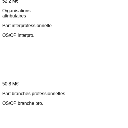
52.2
M€
Organisations
attributaires
Part interprofessionnelle
OS/OP interpro.
50.8
M€
Part branches professionnelles
OS/OP branche pro.