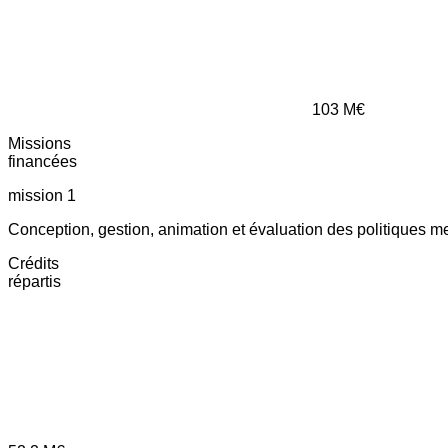
103
M€
Missions
financées
mission 1
Conception, gestion, animation et évaluation des politiques m
Crédits
répartis