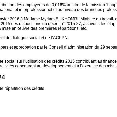
tribution des employeurs de 0,016% au titre de la mission 1 aup
ional et interprofessionnel et au niveau des branches profession
vier 2016 à Madame Myriam EL KHOMRI, Ministre du travail, de l
2015 des dispositions du décret n° 2015-87, à savoir : les ét
 mise en œuvre des premières répartitions, etc.
ment du dialogue social et de l’AGFPN
mptes et approbation par le Conseil d’administration du 29 se
 social sur l’utilisation des crédits 2015 contribuant au financ
ctivités concourant au développement et à l’exercice des missio
24
e répartition des crédits