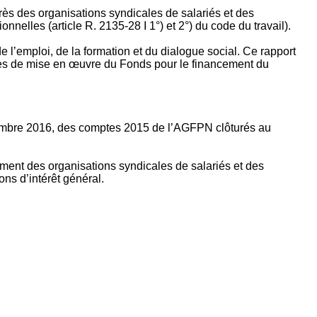
rès des organisations syndicales de salariés et des
nelles (article R. 2135‐28 I 1°) et 2°) du code du travail).
’emploi, de la formation et du dialogue social. Ce rapport
apes de mise en œuvre du Fonds pour le financement du
ptembre 2016, des comptes 2015 de l’AGFPN clôturés au
ement des organisations syndicales de salariés et des
ns d’intérêt général.