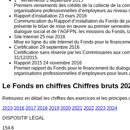
1
versements
3
septembre 2015
Premiers versements des crédits de la collecte de la con
organisations professionnelles d’employeurs au niveau nat
Rapport d'installation
23
mars 2016
Communication du Rapport d’installation du Fonds de jan
présente le bilan de mise en œuvre au premier semestre 
dialogue social et de l’AGFPN, les missions du Fonds, la
Site Internet
25
mai 2016
Mise en ligne du site Internet du Fonds pour le finance
Certification
29
septembre 2016
Certification sans réserve par les Commissaires aux co
31/12/2015.
Rapport 2015
24
novembre 2016
Premier rapport du Fonds pour le financement du dialogue
organisations professionnelles d’employeurs pour leurs a
Le Fonds en chiffres
Chiffres bruts 20
Retrouvez en détail les chiffres des exercices et les principes d
2015
2016
2017
2018
2019
2020
2021
2022
2023
2024
DISPOSITIF LÉGAL
154.6