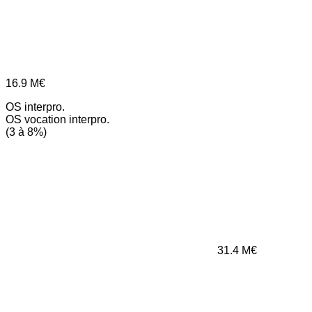
16.9
M€
OS interpro.
OS vocation interpro.
(3 à 8%)
31.4
M€