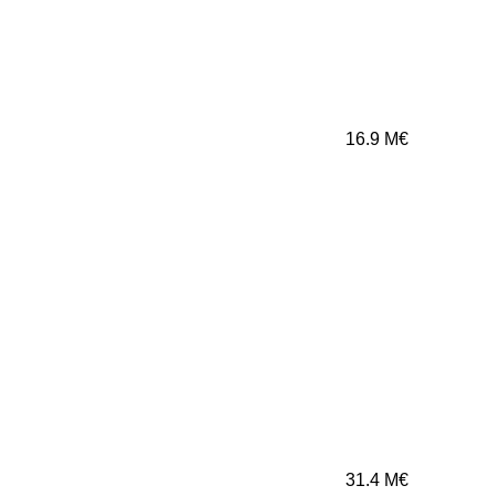
16.9
M€
31.4
M€