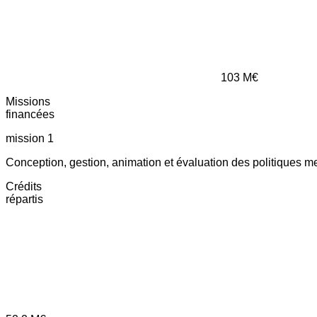
103
M€
Missions
financées
mission 1
Conception, gestion, animation et évaluation des politiques m
Crédits
répartis