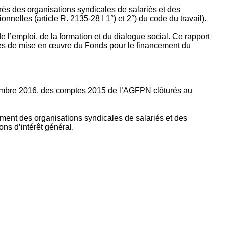
rès des organisations syndicales de salariés et des
nelles (article R. 2135‐28 I 1°) et 2°) du code du travail).
’emploi, de la formation et du dialogue social. Ce rapport
apes de mise en œuvre du Fonds pour le financement du
ptembre 2016, des comptes 2015 de l’AGFPN clôturés au
ement des organisations syndicales de salariés et des
ns d’intérêt général.