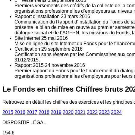
1
versements
3
septembre 2015
Premiers versements des crédits de la collecte de la con
organisations professionnelles d’employeurs au niveau nat
Rapport d'installation
23
mars 2016
Communication du Rapport d’installation du Fonds de jan
présente le bilan de mise en œuvre au premier semestre 
dialogue social et de l’AGFPN, les missions du Fonds, la
Site Internet
25
mai 2016
Mise en ligne du site Internet du Fonds pour le finance
Certification
29
septembre 2016
Certification sans réserve par les Commissaires aux co
31/12/2015.
Rapport 2015
24
novembre 2016
Premier rapport du Fonds pour le financement du dialogue
organisations professionnelles d’employeurs pour leurs a
Le Fonds en chiffres
Chiffres bruts 20
Retrouvez en détail les chiffres des exercices et les principes d
2015
2016
2017
2018
2019
2020
2021
2022
2023
2024
DISPOSITIF LÉGAL
154.6