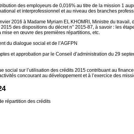
tribution des employeurs de 0,016% au titre de la mission 1 aup
ional et interprofessionnel et au niveau des branches profession
vier 2016 à Madame Myriam EL KHOMRI, Ministre du travail, de l
2015 des dispositions du décret n° 2015-87, à savoir : les ét
 mise en œuvre des premières répartitions, etc.
ment du dialogue social et de l’AGFPN
mptes et approbation par le Conseil d’administration du 29 se
 social sur l’utilisation des crédits 2015 contribuant au financ
ctivités concourant au développement et à l’exercice des missio
24
e répartition des crédits