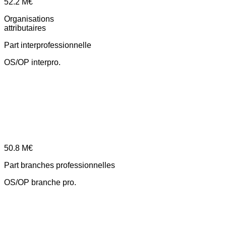
52.2
M€
Organisations
attributaires
Part interprofessionnelle
OS/OP interpro.
50.8
M€
Part branches professionnelles
OS/OP branche pro.