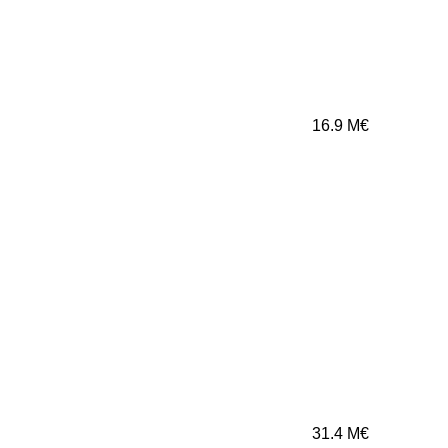
16.9
M€
31.4
M€