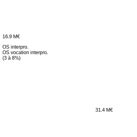
16.9
M€
OS interpro.
OS vocation interpro.
(3 à 8%)
31.4
M€