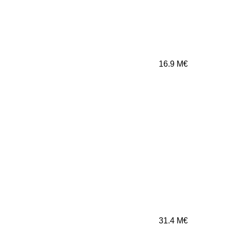
16.9
M€
31.4
M€