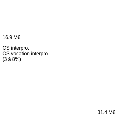
16.9
M€
OS interpro.
OS vocation interpro.
(3 à 8%)
31.4
M€