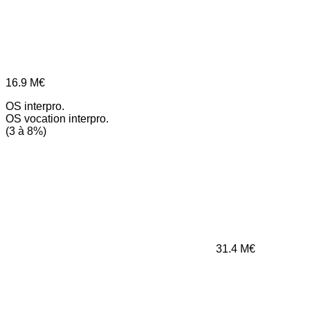
16.9
M€
OS interpro.
OS vocation interpro.
(3 à 8%)
31.4
M€