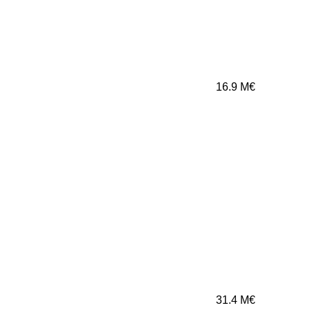
16.9
M€
31.4
M€